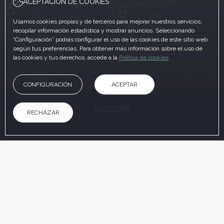
ACEPTACIÓN DE COOKIES
Agosto, 2026
Agosto, 2026
8
9
SÁBADO
DOMINGO
Usamos cookies propias y de terceros para mejorar nuestros servicios,
recopilar información estadística y mostrar anuncios. Seleccionando
HABITACIONES Y PERSONAS
“Configuración” podrás configurar el uso de las cookies de este sitio web
según tus preferencias. Para obtener más información sobre el uso de
las cookies y tus derechos, accede a la
Política de cookies
CÓDIGO PROMOCIONAL
CONFIGURACIÓN
ACEPTAR
BUSCAR
RECHAZAR
EN LA WEB OFICIAL
VENTAJAS DE RESERVAR
Reserva 100% segura
Mejor precio garantizado
Trato cercano
Comodidad, confianza y
Reservando en la web oficial
Atención personalizada y familiar
preocupaciones