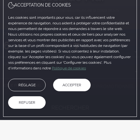
ACCEPTATION DE COOKIES
A proximité des plus belles criques de la Costa Brava
Les cookies sont importants pour vous, car ils influencent votre
expérience de navigation, nous aident à protéger votre confidentialité et
nous permettent de répondre à vos demandes à travers le site web.
DATE D'ENTRÉE
DATE DE SORTIE
Nous utilisons nos propres cookies et ceux de tiers pour analyser nos
services et vous montrer des publicités en rapport avec vos préférences
Août, 2026
Août, 2026
6
7
sur la base d'un profil correspondant à vos habitudes de navigation (par
JEUDI
VENDREDI
exemple, les pages visitées). Si vous consentez à leur installation,
cliquez sur 'Accepter les cookies' ou vous pouvez également configurer
vos préférences en cliquant sur 'Configurer les cookies'. Plus
CHAMBRES ET PERSONNES
d'informations dans notre
Politique de cookies
RÉGLAGE
ACCEPTER
CODE PROMOTIONNEL
REFUSER
RECHERCHER
AVANTAGES DE RÉSERVER SUR LE SITE OFFICIEL