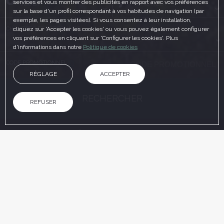
services et vous montrer des publicités en rapport avec vos préférences
JEUDI
VENDREDI
sur la base d'un profil correspondant à vos habitudes de navigation (par
exemple, les pages visitées). Si vous consentez à leur installation,
CHAMBRES ET PERSONNES
cliquez sur 'Accepter les cookies' ou vous pouvez également configurer
vos préférences en cliquant sur 'Configurer les cookies'. Plus
d'informations dans notre
Politique de cookies
CODE PROMOTIONNEL
RÉGLAGE
ACCEPTER
RECHERCHER
REFUSER
SUR LE SITE OFFICIEL
AVANTAGES DE LA RÉSERVATION
P
Meilleur prix garanti
Traitement rapproché
Réservation 100% s
D
Réservation sur le site officiel
Attention personnalisée et familiale
Confort, confiance et 
c
Accueil
/
Galerie