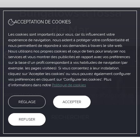
Bungalows à Tossa
ACCEPTATION DE COOKIES
de Mar
Les cookies sont importants pour vous, car ils influencent votre
expérience de navigation, nous aident à protéger votre confidentialité et
DATE D'ENTRÉE
DATE DE SORTIE
nous permettent de répondre à vos demandes à travers le site web.
Août, 2026
Août, 2026
8
9
Nous utilisons nos propres cookies et ceux de tiers pour analyser nos
services et vous montrer des publicités en rapport avec vos préférences
SAMEDI
DIMANCHE
sur la base d'un profil correspondant à vos habitudes de navigation (par
exemple, les pages visitées). Si vous consentez à leur installation,
CHAMBRES ET PERSONNES
cliquez sur 'Accepter les cookies' ou vous pouvez également configurer
vos préférences en cliquant sur 'Configurer les cookies'. Plus
d'informations dans notre
Politique de cookies
CODE PROMOTIONNEL
RÉGLAGE
ACCEPTER
RECHERCHER
REFUSER
SUR LE SITE OFFICIEL
AVANTAGES DE LA RÉSERVATION